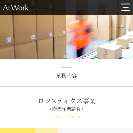
業務内容
ロジスティクス事業
（物流作業請負）
LOGISTICS